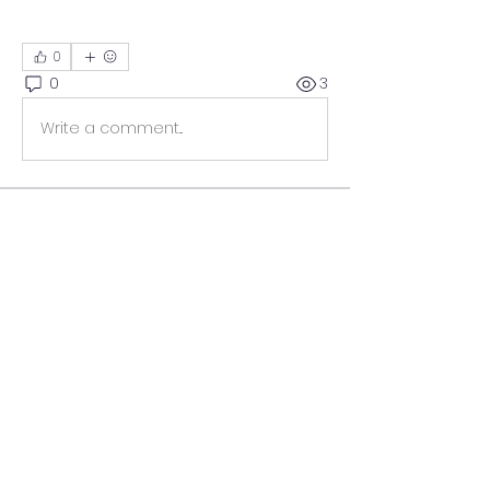
0
0
3
Write a comment...
소개
그룹에 오신 것을 환영합니다. 다른 회원
과의 교류 및 업데이트 수신, 미디어 공
유 등의 활동을 시작하세요.
명
thegwihagae
팔로우
전체 회원 보기(1명)