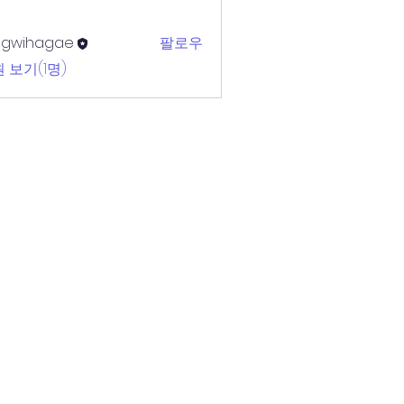
egwihagae
팔로우
 보기(1명)