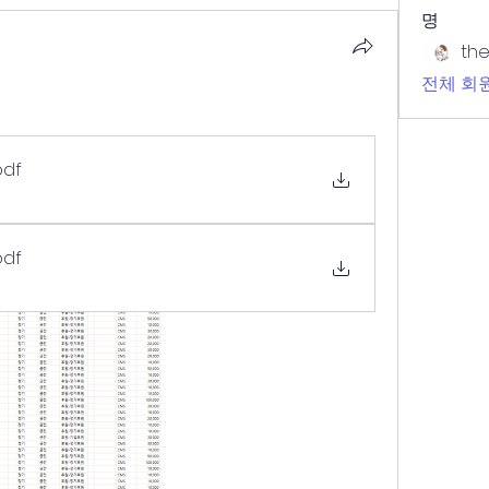
명
th
전체 회원
역
pdf
pdf