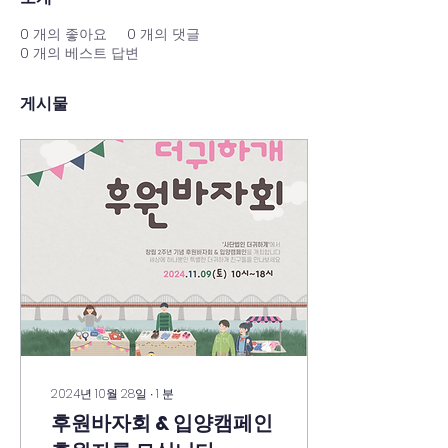
0
개의 좋아요
0
개의 댓글
0
개의 베스트 답변
게시물
2024년 10월 28일
∙
1
분
후원바자회 & 입양캠페인