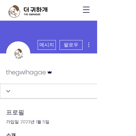
더보기
메시지
팔로우
운영자
thegwihagae
프로필
가입일: 2023년 1월 5일
소개