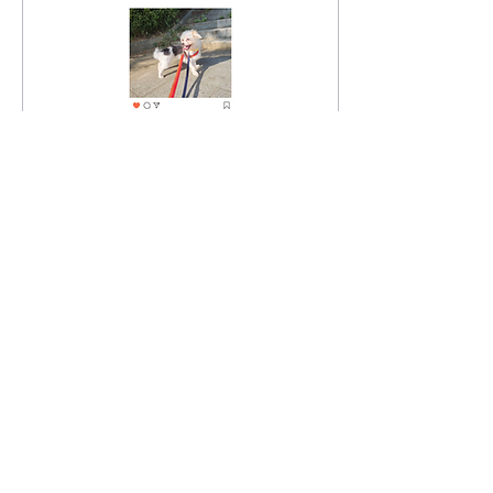
저지레 없고 헛짖음 없으며,
분리불안 없습니다. 실외배
변 합니다. 구조스토리 자견
으로 추정되는 7개월 령의 4
마리 강아지들과 함께 전주
시 색장동 개농장에서 구조
됐습니다. 자견들은 모두 입
양가고 롤프만이 남았습니
다.
2024년 10월 28일
∙
0
분
♥입양완료♥
60
0