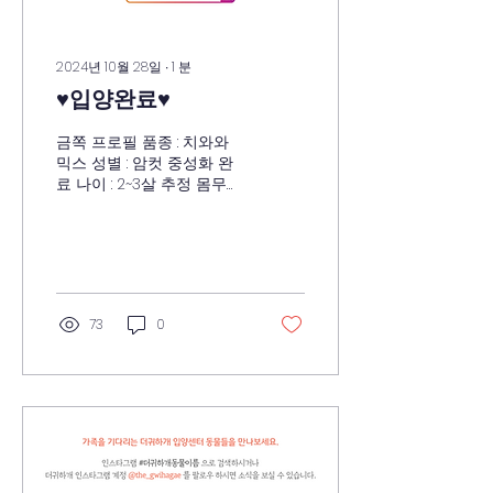
2024년 10월 28일
∙
1
분
♥입양완료♥
금쪽 프로필 품종 : 치와와
믹스 성별 : 암컷 중성화 완
료 나이 : 2~3살 추정 몸무게
: 4kg 사람에 대한 친화성
♥♥ 사람을 그닥 좋아하지는
않지만, 같이 생활하는데 전
혀 문제 없어요 다른 개와의
친화성 ♥♥♥♥ 롤프는 거의
감정표현이 없는 반면 다른
73
0
개들이 롤프를 좋아합니다.
줄 메고 산책하기 ♥♥♥♥ 줄
메고 산책은 되게 잘합니다.
그래도 더블리쉬를 권장합
니다. 켄넬 적응 ♥♥♥♥♥ 잘
들어가고 잘 기다립니다. 이
동할 때 차에서 얌전히 잘
있습니다. 에너지 레벨 ♥♥♥