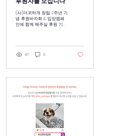
후원자를 모십니다
(사)더귀하개 창립 2주년 기
념 후원바자회 & 입양캠페
인에 함께 해주실 후원 기업
또는 개인 후원자를 모십니
다. 저희 사단법인 더귀하개
는 100% 후원으로 운영되고
있는 비영리 단체로 더귀하
개에서 구조한 아이들의 병
47
0
원비 및 물품 구입 등 운영
에...