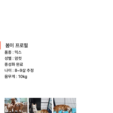
봄이 프로필
품종 : 믹스
성별 : 암컷
중성화 완료
나이 : 8~9살 추정
몸무게 : 10kg